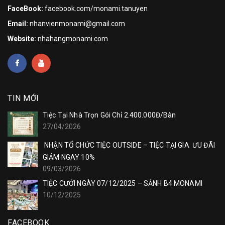
FaceBook:
facebook.com/monami.tanuyen
Email:
nhanvienmonami@gmail.com
Website:
nhahangmonami.com
TIN MỚI
Tiệc Tại Nhà Trọn Gói Chỉ 2.400.000Đ/Bàn
27/04/2026
NHẬN TỔ CHỨC TIỆC OUTSIDE – TIỆC TẠI GIA ƯU ĐÃI
GIẢM NGAY 10%
09/03/2026
TIỆC CƯỚI NGÀY 07/12/2025 – SẢNH B4 MONAMI
10/12/2025
FACEBOOK