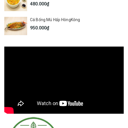
480.000₫
Cá Bống Mú Hấp HôngKông
950.000₫