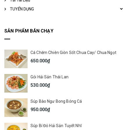
Tải Tài Liệu
TUYỂN DỤNG
SẢN PHẨM BÁN CHẠY
Cá Chẽm Chiên Giòn Sốt Chua Cay/ Chua Ngọt
650.000₫
Gỏi Hải Sản Thái Lan
530.000₫
Súp Bào Ngư Bong Bóng Cá
950.000₫
Súp Bí Đỏ Hải Sản Tuyết Nhĩ