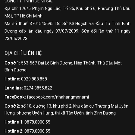
CÔNG TY TNHH DE MI SA.
Địa chỉ: 176/5 Phạm Ngũ Lão, Tổ 35, Khu phố 6, Phường Thủ Dầu
Một, TP Hồ Chí Minh
Mã số thuế: 3701545695 Do Sở Kế Hoạch và Đầu Tư Tỉnh Bình
Dương cấp lần đầu ngày 07/07/2009. Sửa đổi lần thứ 11 ngày
23/05/2023.
ĐỊA CHỈ LIÊN HỆ
Cơ sở 1:
563-567 Đại Lộ Bình Dương, Hiệp Thành, Thủ Dầu Một,
Bình Dương
Hotline:
0929.888.858
Landline:
0274.3855.822
FaceBook:
facebook.com/nhahangmonami
Cơ sở 2:
số 10, đường 13, khu phố 2, khu dân cư Thương Mại Uyên
Hưng, phường Uyên Hưng, thị xã Tân Uyên, tỉnh Bình Dương
Hotline 1:
0878.0000.55
Hotline 2:
0879.0000.55