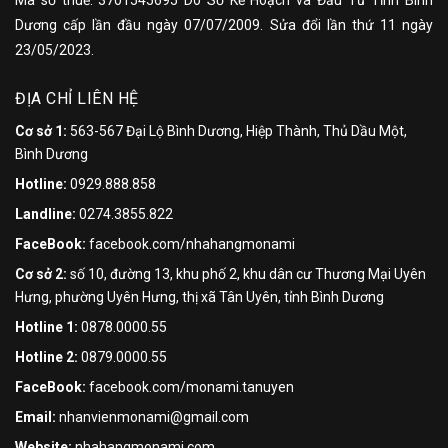
Mã số thuế: 3701545695 Do Sở Kế Hoạch và Đầu Tư Tỉnh Bình
Dương cấp lần đầu ngày 07/07/2009. Sửa đổi lần thứ 11 ngày
23/05/2023.
ĐỊA CHỈ LIÊN HỆ
Cơ sở 1:
563-567 Đại Lộ Bình Dương, Hiệp Thành, Thủ Dầu Một,
Bình Dương
Hotline:
0929.888.858
Landline:
0274.3855.822
FaceBook:
facebook.com/nhahangmonami
Cơ sở 2:
số 10, đường 13, khu phố 2, khu dân cư Thương Mại Uyên
Hưng, phường Uyên Hưng, thị xã Tân Uyên, tỉnh Bình Dương
Hotline 1:
0878.0000.55
Hotline 2:
0879.0000.55
FaceBook:
facebook.com/monami.tanuyen
Email:
nhanvienmonami@gmail.com
Website:
nhahangmonami.com