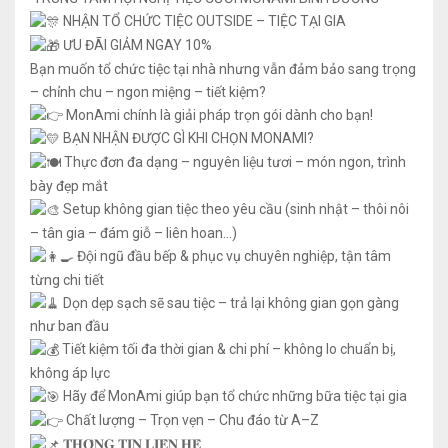
NHẬN TỔ CHỨC TIỆC OUTSIDE – TIỆC TẠI GIA
ƯU ĐÃI GIẢM NGAY 10%
Bạn muốn tổ chức tiệc tại nhà nhưng vẫn đảm bảo sang trọng
– chỉnh chu – ngon miệng – tiết kiệm?
MonAmi chính là giải pháp trọn gói dành cho bạn!
BẠN NHẬN ĐƯỢC GÌ KHI CHỌN MONAMI?
Thực đơn đa dạng – nguyên liệu tươi – món ngon, trình
bày đẹp mắt
Setup không gian tiệc theo yêu cầu (sinh nhật – thôi nôi
– tân gia – đám giỗ – liên hoan…)
Đội ngũ đầu bếp & phục vụ chuyên nghiệp, tận tâm
từng chi tiết
Dọn dẹp sạch sẽ sau tiệc – trả lại không gian gọn gàng
như ban đầu
Tiết kiệm tối đa thời gian & chi phí – không lo chuẩn bị,
không áp lực
Hãy để MonAmi giúp bạn tổ chức những bữa tiệc tại gia
Chất lượng – Trọn vẹn – Chu đáo từ A–Z
𝐓𝐇𝐎̂𝐍𝐆 𝐓𝐈𝐍 𝐋𝐈𝐄̂𝐍 𝐇𝐄̣̂