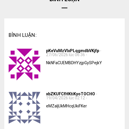
BÌNH LUẬN:
pKeVuMzVIxPLqgmdbVKjfp
-
27/06/2026 lúc 06:36 -
NkNFaCUEMBDHYzjpGySPejkY
xbZKUFCfHKtiKyoTOCHO
-
19/04/2026 lúc 02:12 -
eMZaljUkMHcqUkiFKer