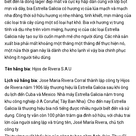
biết đến là dòng lager đẹp mắt và cực kỳ hấp dẫn cùng với lớp bọt
mịn và dày, bia Estrella Galicia có hương vị của lúa mạch và mạch
nha đồng thời sở hữu hương vị nhẹ nhàng, tinh khiết, mịn màng của
các loại trái cây cùng một số loại hạt khô. Bia với hương vị trung
tính và dịu nhẹ trên vòm miệng, hương vị của các loại Estrella
Galicia này tạo sự lôi cuốn mạnh mẽ cho người dùng. Các nhà sản
xuất bia phải mất khoảng một tháng một tháng để thực hiện nó,
một nửa thời gian này là dành cho kho lạnh vì vậy bia chinh phục
không ít người tiêu dùng.
Tên hãng bia:
Hijos de Rivera S.A.U
Lịch sử hãng bia:
Jose Maria Rivera Corral thành lập công ty Hijos
de Rivera năm 1906 lấy thương hiệu là Estrella Galicia sau khi ông
du lịch đến Cuba và Mexico. Nhà máy Estrella Galicia nằm trong
khu công nghiệp ở A Coruña( Tây Ban Nha). Cho đến nay Estrella
Galicia là thương hiệu bia nổi tiếng được nhiều người biết đến và sử
dụng. Công ty vẫn còn 100 phần trăm gia đình sở hữu, với cháu trai
lớn của người sáng lập và trùng tên, José María Rivera, chủ tịch
công ty.