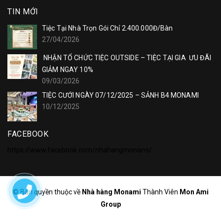
TIN MỚI
Tiệc Tại Nhà Trọn Gói Chỉ 2.400.000Đ/Bàn
27/04/2026
NHẬN TỔ CHỨC TIỆC OUTSIDE – TIỆC TẠI GIA ƯU ĐÃI
GIẢM NGAY 10%
09/03/2026
TIỆC CƯỚI NGÀY 07/12/2025 – SẢNH B4 MONAMI
10/12/2025
FACEBOOK
https://www.facebook.com/nhahangmonami/
© Bản quyền thuộc về
Nhà hàng Monami
Thành Viên
Mon Ami
Group