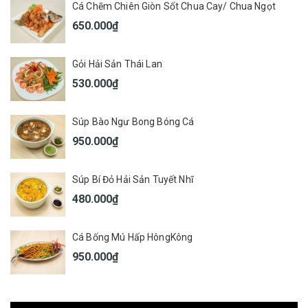
Cá Chẽm Chiên Giòn Sốt Chua Cay/ Chua Ngọt
650.000₫
Gỏi Hải Sản Thái Lan
530.000₫
Súp Bào Ngư Bong Bóng Cá
950.000₫
Súp Bí Đỏ Hải Sản Tuyết Nhĩ
480.000₫
Cá Bống Mú Hấp HôngKông
950.000₫