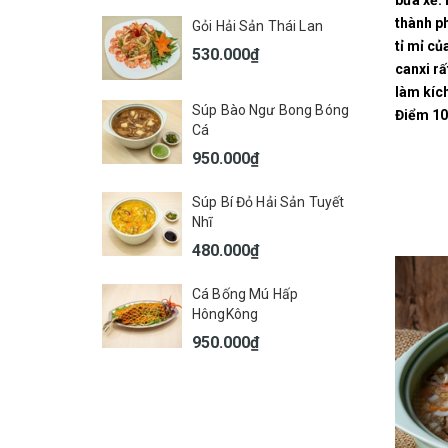
bữa xế. 
thành ph
Gỏi Hải Sản Thái Lan
tỉ mỉ củ
530.000₫
canxi rấ
làm kích
Súp Bào Ngư Bong Bóng
Điểm 10 
Cá
950.000₫
Súp Bí Đỏ Hải Sản Tuyết
Nhĩ
480.000₫
Cá Bống Mú Hấp
HôngKông
950.000₫