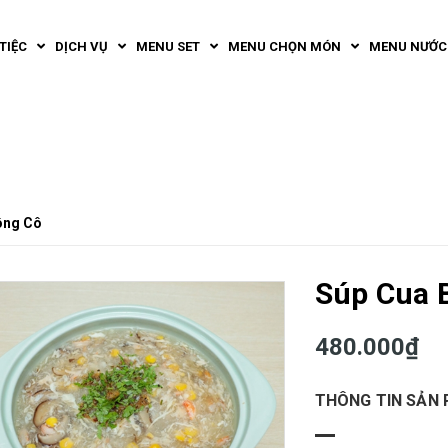
TIỆC
DỊCH VỤ
MENU SET
MENU CHỌN MÓN
MENU NƯỚC
ông Cô
Súp Cua 
480.000₫
THÔNG TIN SẢN