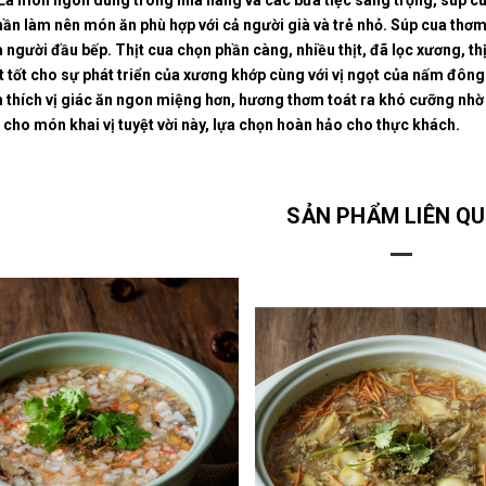
Là món ngon dùng trong nhà hàng và các bữa tiệc sang trọng, súp cua
ần làm nên món ăn phù hợp với cả người già và trẻ nhỏ. Súp cua thơm
a người đầu bếp. Thịt cua chọn phần càng, nhiều thịt, đã lọc xương, 
t tốt cho sự phát triển của xương khớp cùng với vị ngọt của nấm đông 
 thích vị giác ăn ngon miệng hơn, hương thơm toát ra khó cưỡng nhờ c
cho món khai vị tuyệt vời này, lựa chọn hoàn hảo cho thực khách.
SẢN PHẨM LIÊN Q