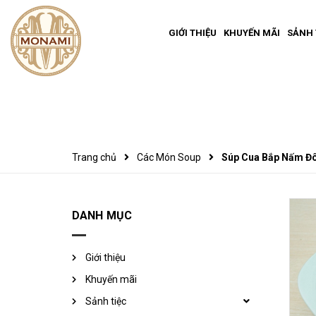
GIỚI THIỆU
KHUYẾN MÃI
SẢNH 
Trang chủ
Các Món Soup
Súp Cua Bắp Nấm Đ
DANH MỤC
Giới thiệu
Khuyến mãi
Sảnh tiệc