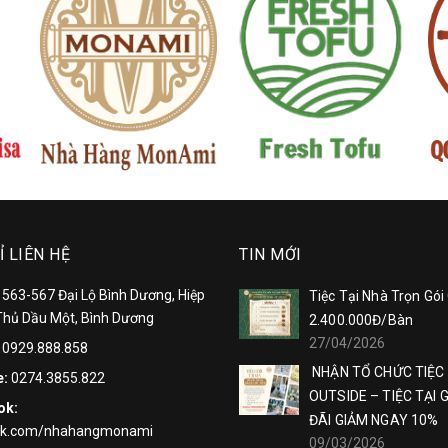
Ỉ LIÊN HỆ
TIN MỚI
:
563-567 Đại Lộ Bình Dương, Hiệp
Tiệc Tại Nhà Trọn Gói
Thủ Dầu Một, Bình Dương
2.400.000Đ/Bàn
27/04/2026
:
0929.888.858
NHẬN TỔ CHỨC TIỆC
e:
0274.3855.822
OUTSIDE – TIỆC TẠI 
ok:
ĐÃI GIẢM NGAY 10%
ok.com/nhahangmonami
09/03/2026