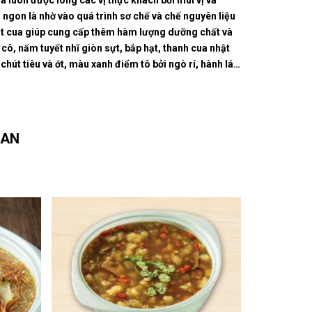
 luôn được lòng các vị thực khách bởi mùi vị và
 ngon là nhờ vào quá trình sơ chế và chế nguyên liệu
thịt cua giúp cung cấp thêm hàm lượng dưỡng chất và
cô, nấm tuyết nhĩ giòn sựt, bắp hạt, thanh cua nhật
hút tiêu và ớt, màu xanh điểm tô bởi ngò rí, hành lá…
UAN