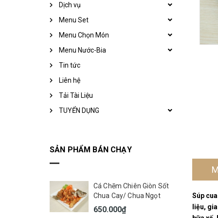
Dịch vụ
Menu Set
Menu Chọn Món
Menu Nước-Bia
Tin tức
Liên hệ
Tải Tài Liệu
TUYỂN DỤNG
SẢN PHẨM BÁN CHẠY
M
Cá Chẽm Chiên Giòn Sốt
Chua Cay/ Chua Ngọt
Súp cua
liệu, gi
650.000₫