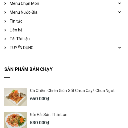
Menu Chọn Món
Menu Nước-Bia
Tin tức
Liên hệ
Tải Tài Liệu
TUYỂN DỤNG
SẢN PHẨM BÁN CHẠY
Cá Chẽm Chiên Giòn Sốt Chua Cay/ Chua Ngọt
650.000₫
Gỏi Hải Sản Thái Lan
530.000₫