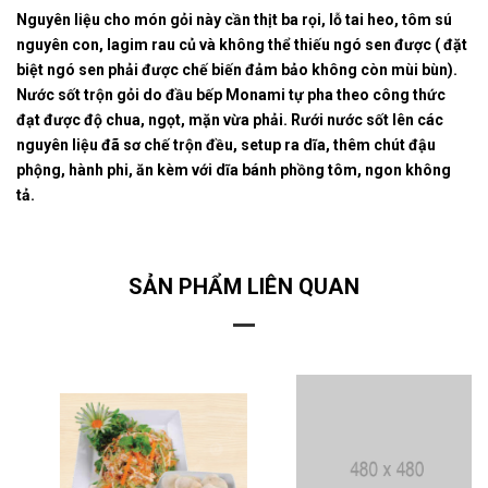
Nguyên liệu cho món gỏi này cần thịt ba rọi, lỗ tai heo, tôm sú
nguyên con, lagim rau củ và không thể thiếu ngó sen được ( đặt
biệt ngó sen phải được chế biến đảm bảo không còn mùi bùn).
Nước sốt trộn gỏi do đầu bếp Monami tự pha theo công thức
đạt được độ chua, ngọt, mặn vừa phải. Rưới nước sốt lên các
nguyên liệu đã sơ chế trộn đều, setup ra dĩa, thêm chút đậu
phộng, hành phi, ăn kèm với dĩa bánh phồng tôm, ngon không
tả.
SẢN PHẨM LIÊN QUAN