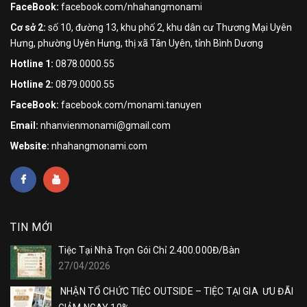
FaceBook:
facebook.com/nhahangmonami
Cơ sở 2:
số 10, đường 13, khu phố 2, khu dân cư Thương Mại Uyên
Hưng, phường Uyên Hưng, thị xã Tân Uyên, tỉnh Bình Dương
Hotline 1:
0878.0000.55
Hotline 2:
0879.0000.55
FaceBook:
facebook.com/monami.tanuyen
Email:
nhanvienmonami@gmail.com
Website:
nhahangmonami.com
TIN MỚI
Tiệc Tại Nhà Trọn Gói Chỉ 2.400.000Đ/Bàn
27/04/2026
NHẬN TỔ CHỨC TIỆC OUTSIDE – TIỆC TẠI GIA ƯU ĐÃI