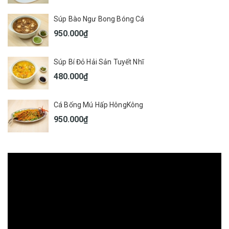
Súp Bào Ngư Bong Bóng Cá
950.000₫
Súp Bí Đỏ Hải Sản Tuyết Nhĩ
480.000₫
Cá Bống Mú Hấp HôngKông
950.000₫