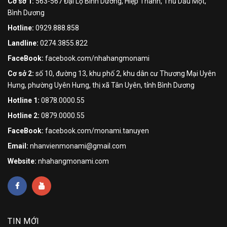
Cơ sở 1:
563-567 Đại Lộ Bình Dương, Hiệp Thành, Thủ Dầu Một,
Bình Dương
Hotline:
0929.888.858
Landline:
0274.3855.822
FaceBook:
facebook.com/nhahangmonami
Cơ sở 2:
số 10, đường 13, khu phố 2, khu dân cư Thương Mại Uyên
Hưng, phường Uyên Hưng, thị xã Tân Uyên, tỉnh Bình Dương
Hotline 1:
0878.0000.55
Hotline 2:
0879.0000.55
FaceBook:
facebook.com/monami.tanuyen
Email:
nhanvienmonami@gmail.com
Website:
nhahangmonami.com
TIN MỚI