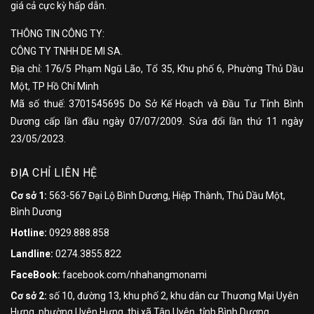
giá cả cực kỳ hấp dẫn.
THÔNG TIN CÔNG TY:
CÔNG TY TNHH DE MI SA.
Địa chỉ: 176/5 Phạm Ngũ Lão, Tổ 35, Khu phố 6, Phường Thủ Dầu
Một, TP Hồ Chí Minh
Mã số thuế: 3701545695 Do Sở Kế Hoạch và Đầu Tư Tỉnh Bình
Dương cấp lần đầu ngày 07/07/2009. Sửa đổi lần thứ 11 ngày
23/05/2023.
ĐỊA CHỈ LIÊN HỆ
Cơ sở 1:
563-567 Đại Lộ Bình Dương, Hiệp Thành, Thủ Dầu Một,
Bình Dương
Hotline:
0929.888.858
Landline:
0274.3855.822
FaceBook:
facebook.com/nhahangmonami
Cơ sở 2:
số 10, đường 13, khu phố 2, khu dân cư Thương Mại Uyên
Hưng, phường Uyên Hưng, thị xã Tân Uyên, tỉnh Bình Dương