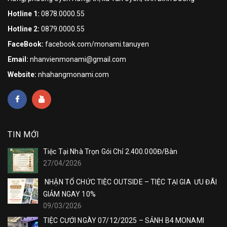
Hotline 1:
0878.0000.55
Hotline 2:
0879.0000.55
FaceBook:
facebook.com/monami.tanuyen
Email:
nhanvienmonami@gmail.com
Website:
nhahangmonami.com
TIN MỚI
Tiệc Tại Nhà Trọn Gói Chỉ 2.400.000Đ/Bàn
27/04/2026
NHẬN TỔ CHỨC TIỆC OUTSIDE – TIỆC TẠI GIA ƯU ĐÃI
GIẢM NGAY 10%
09/03/2026
TIỆC CƯỚI NGÀY 07/12/2025 – SẢNH B4 MONAMI