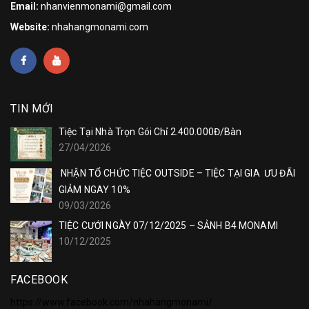
Email:
nhanvienmonami@gmail.com
Website:
nhahangmonami.com
TIN MỚI
Tiệc Tại Nhà Trọn Gói Chỉ 2.400.000Đ/Bàn
27/04/2026
NHẬN TỔ CHỨC TIỆC OUTSIDE – TIỆC TẠI GIA ƯU ĐÃI
GIẢM NGAY 10%
09/03/2026
TIỆC CƯỚI NGÀY 07/12/2025 – SẢNH B4 MONAMI
10/12/2025
FACEBOOK
https://www.facebook.com/nhahangmonami/