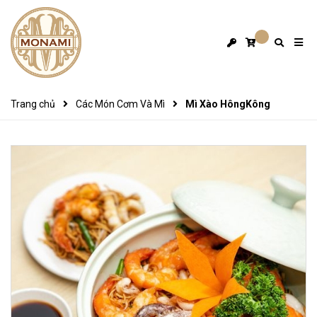
Trang chủ
Các Món Cơm Và Mì
Mì Xào HôngKông