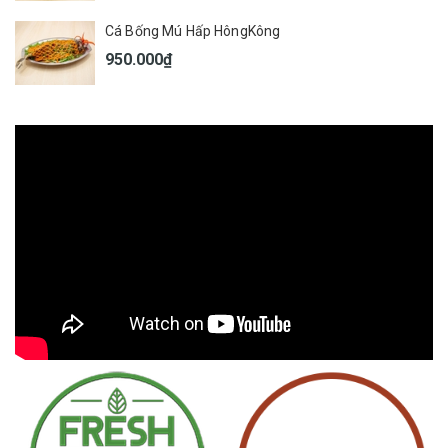
Cá Bống Mú Hấp HôngKông
950.000₫