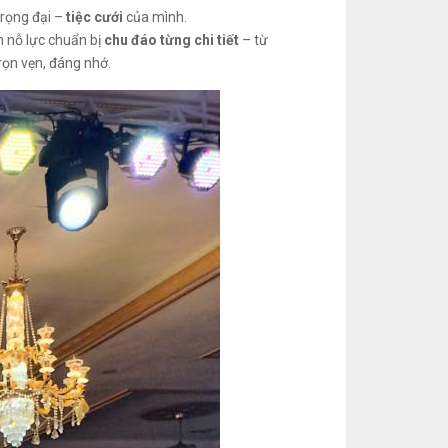
trọng đại –
tiệc cưới
của mình.
n nỗ lực chuẩn bị
chu đáo từng chi tiết
– từ
rọn vẹn, đáng nhớ.