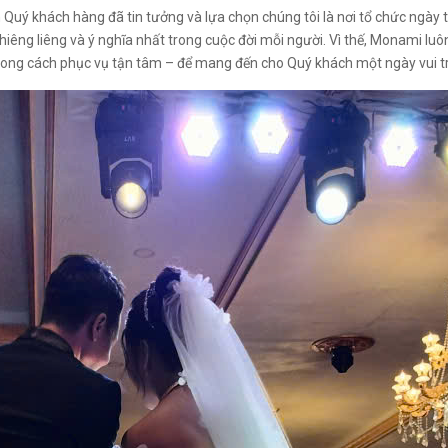
 Quý khách hàng đã tin tưởng và lựa chọn chúng tôi là nơi tổ chức ngày 
hiêng liêng và ý nghĩa nhất trong cuộc đời mỗi người. Vì thế, Monami luô
phong cách phục vụ tận tâm – để mang đến cho Quý khách một ngày vui t