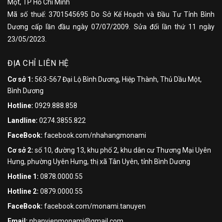
Một, TP Hồ Chí Minh
Mã số thuế: 3701545695 Do Sở Kế Hoạch và Đầu Tư Tỉnh Bình
Dương cấp lần đầu ngày 07/07/2009. Sửa đổi lần thứ 11 ngày
23/05/2023.
ĐỊA CHỈ LIÊN HỆ
Cơ sở 1:
563-567 Đại Lộ Bình Dương, Hiệp Thành, Thủ Dầu Một,
Bình Dương
Hotline:
0929.888.858
Landline:
0274.3855.822
FaceBook:
facebook.com/nhahangmonami
Cơ sở 2:
số 10, đường 13, khu phố 2, khu dân cư Thương Mại Uyên
Hưng, phường Uyên Hưng, thị xã Tân Uyên, tỉnh Bình Dương
Hotline 1:
0878.0000.55
Hotline 2:
0879.0000.55
FaceBook:
facebook.com/monami.tanuyen
Email:
nhanvienmonami@gmail.com