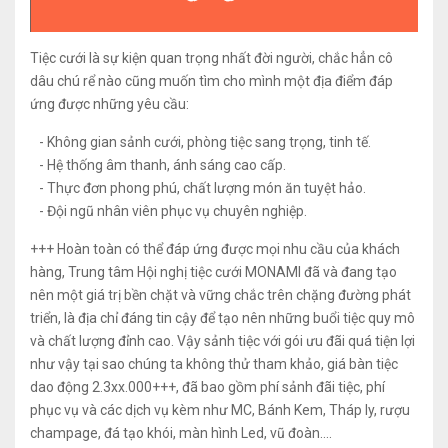
Tiệc cưới là sự kiện quan trọng nhất đời người, chắc hẳn cô
dâu chú rể nào cũng muốn tìm cho mình một địa điểm đáp
ứng được những yêu cầu:
- Không gian sảnh cưới, phòng tiệc sang trọng, tinh tế.
- Hệ thống âm thanh, ánh sáng cao cấp.
- Thực đơn phong phú, chất lượng món ăn tuyệt hảo.
- Đội ngũ nhân viên phục vụ chuyên nghiệp.
+++ Hoàn toàn có thể đáp ứng được mọi nhu cầu của khách
hàng, Trung tâm Hội nghị tiệc cưới MONAMI đã và đang tạo
nên một giá trị bền chặt và vững chắc trên chặng đường phát
triển, là địa chỉ đáng tin cậy để tạo nên những buổi tiệc quy mô
và chất lượng đỉnh cao. Vậy sảnh tiệc với gói ưu đãi quá tiện lợi
như vậy tại sao chúng ta không thử tham khảo, giá bàn tiệc
dao động 2.3xx.000+++, đã bao gồm phí sảnh đãi tiệc, phí
phục vụ và các dịch vụ kèm như MC, Bánh Kem, Tháp ly, rượu
champage, đá tạo khói, màn hình Led, vũ đoàn....