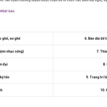
 sảnh Tân Uyên thường xuyên được chọn để tổ chức các buổi hội nghị, sự
.000đ/ bàn
o ghế, nơ ghế
6. Bàn dài để t
 gồm nhạc sống)
7. Thù
n đại
8.
 ký tên
9. Trang trí l
nh
10. 