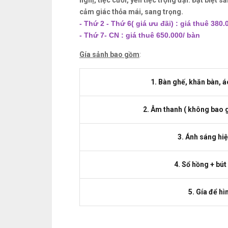
nghị, tiệc cưới, yến tiệc trọng đại. Đặt biệt
cảm giác thỏa mái, sang trọng.
- Thứ 2 - Thứ 6( giá ưu đãi) : giá thuê 380
- Thứ 7- CN : giá thuê 650.000/ bàn
Gía sảnh bao gồm
:
1. Bàn ghế, khăn bàn, á
2. Âm thanh ( không bao
3. Ánh sáng hiệ
4. Sổ hồng + bút
5. Gía để hì