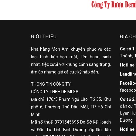
GIỚI THIỆU
ĐỊA CH
Cơ sở 1
Nhà hàng Mon Ami chuyên phục vụ các
Thành, 
loại hình tiệc họp mặt, liên hoan, sinh
nhật, tiệc cưới với khung cảnh sang trọng,
Hotline
ấm áp nhưng giá cả cực kỳ hấp dẫn.
Landlin
FaceBo
THÔNG TIN CÔNG TY:
facebo
CÔNG TY TNHH DE MI SA.
Địa chỉ: 176/5 Phạm Ngũ Lão, Tổ 35, Khu
Cơ sở 2
dân cư 
phố 6, Phường Thủ Dầu Một, TP Hồ Chí
Uyên Hưn
Minh
Dương
Mã số thuế: 3701545695 Do Sở Kế Hoạch
Hotline 
và Đầu Tư Tỉnh Bình Dương cấp lần đầu