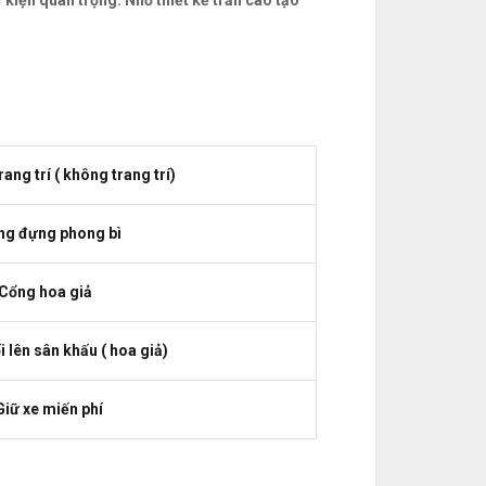
 kiện quan trọng. Nhờ thiết kế trần cao tạo
rang trí ( không trang trí)
ng đựng phong bì
 Cổng hoa giả
ối lên sân khấu ( hoa giả)
Giữ xe miến phí