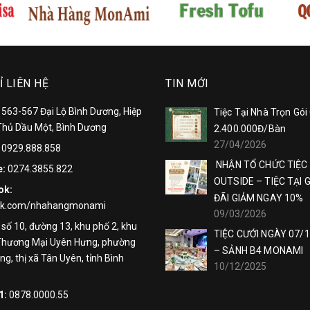
Ỉ LIÊN HỆ
TIN MỚI
:
563-567 Đại Lộ Bình Dương, Hiệp
Tiệc Tại Nhà Trọn Gói
Thủ Dầu Một, Bình Dương
2.400.000Đ/Bàn
27/04/2026
:
0929.888.858
NHẬN TỔ CHỨC TIỆC
e:
0274.3855.822
OUTSIDE – TIỆC TẠI 
ok:
ĐÃI GIẢM NGAY 10%
ok.com/nhahangmonami
09/03/2026
:
số 10, đường 13, khu phố 2, khu
TIỆC CƯỚI NGÀY 07/
Thương Mại Uyên Hưng, phường
– SẢNH B4 MONAMI
g, thị xã Tân Uyên, tỉnh Bình
10/12/2025
1:
0878.0000.55