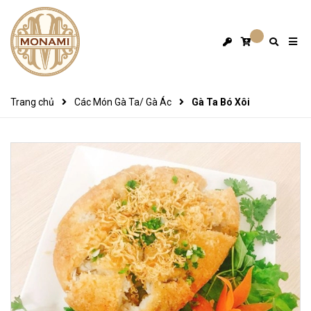
Trang chủ
Các Món Gà Ta/ Gà Ác
Gà Ta Bó Xôi