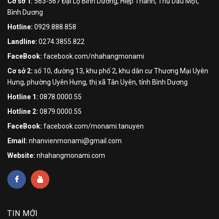
Cơ sở 1:
563-567 Đại Lộ Bình Dương, Hiệp Thành, Thủ Dầu Một,
Bình Dương
Hotline:
0929.888.858
Landline:
0274.3855.822
FaceBook:
facebook.com/nhahangmonami
Cơ sở 2:
số 10, đường 13, khu phố 2, khu dân cư Thương Mại Uyên
Hưng, phường Uyên Hưng, thị xã Tân Uyên, tỉnh Bình Dương
Hotline 1:
0878.0000.55
Hotline 2:
0879.0000.55
FaceBook:
facebook.com/monami.tanuyen
Email:
nhanvienmonami@gmail.com
Website:
nhahangmonami.com
TIN MỚI