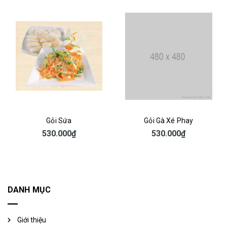
Sứa
Gỏi Gà Xé Phay
Gỏi Bắp Bò R
00₫
530.000₫
530.00
DANH MỤC
Giới thiệu