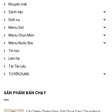
Khuyến mãi
Sảnh tiệc
Dịch vụ
Menu Set
Menu Chọn Món
Menu Nước-Bia
Tin tức
Liên hệ
Tải Tài Liệu
TUYỂN DỤNG
SẢN PHẨM BÁN CHẠY
Cá Chẽm Chiên Giòn Sốt Chua Cay/ Chua Ngọt