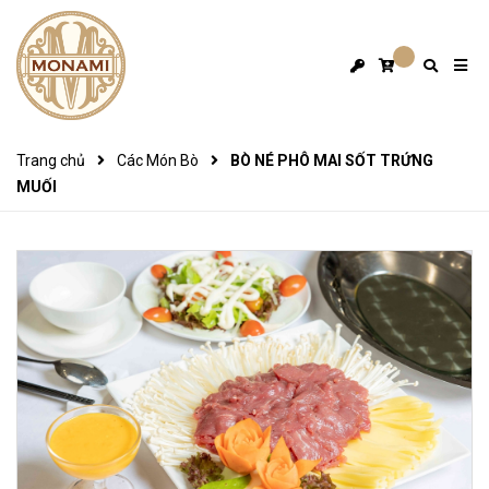
Trang chủ
Các Món Bò
BÒ NÉ PHÔ MAI SỐT TRỨNG
MUỐI