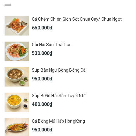
Cá Chẽm Chiên Giòn Sốt Chua Cay/ Chua Ngọt
650.000₫
Gỏi Hải Sản Thái Lan
530.000₫
Súp Bào Ngư Bong Bóng Cá
950.000₫
Súp Bí Đỏ Hải Sản Tuyết Nhĩ
480.000₫
Cá Bống Mú Hấp HôngKông
950.000₫