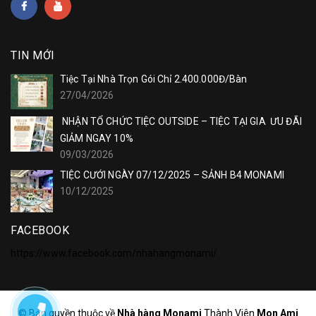
TIN MỚI
Tiệc Tại Nhà Trọn Gói Chỉ 2.400.000Đ/Bàn
27/04/2026
NHẬN TỔ CHỨC TIỆC OUTSIDE – TIỆC TẠI GIA ƯU ĐÃI
GIẢM NGAY 10%
09/03/2026
TIỆC CƯỚI NGÀY 07/12/2025 – SẢNH B4 MONAMI
10/12/2025
FACEBOOK
https://www.facebook.com/nhahangmonami/
© Bản quyền thuộc về
Nhà hàng Monami
Thành Viên
Mon Ami