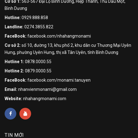
Cơ sở 1:
563-567 Đại Lộ Bình Dương, Hiệp Thành, Thủ Dầu Một,
Bình Dương
Hotline:
0929.888.858
Landline:
0274.3855.822
FaceBook:
facebook.com/nhahangmonami
Cơ sở 2:
số 10, đường 13, khu phố 2, khu dân cư Thương Mại Uyên
Hưng, phường Uyên Hưng, thị xã Tân Uyên, tỉnh Bình Dương
Hotline 1:
0878.0000.55
Hotline 2:
0879.0000.55
FaceBook:
facebook.com/monami.tanuyen
Email:
nhanvienmonami@gmail.com
Website:
nhahangmonami.com
TIN MỚI