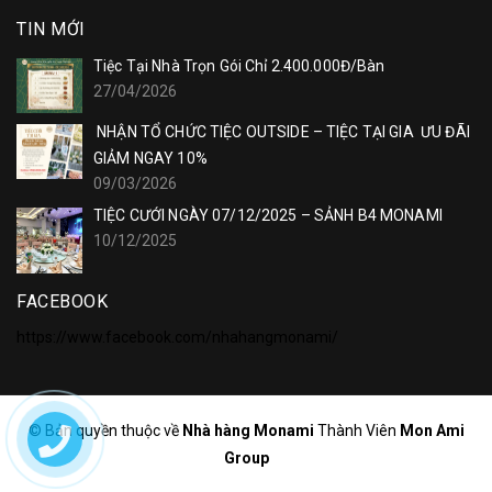
TIN MỚI
Tiệc Tại Nhà Trọn Gói Chỉ 2.400.000Đ/Bàn
27/04/2026
NHẬN TỔ CHỨC TIỆC OUTSIDE – TIỆC TẠI GIA ƯU ĐÃI
GIẢM NGAY 10%
09/03/2026
TIỆC CƯỚI NGÀY 07/12/2025 – SẢNH B4 MONAMI
10/12/2025
FACEBOOK
https://www.facebook.com/nhahangmonami/
© Bản quyền thuộc về
Nhà hàng Monami
Thành Viên
Mon Ami
Group