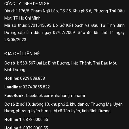
CÔNG TY TNHH DE MI SA.
Địa chỉ: 176/5 Phạm Ngũ Lão, Tổ 35, Khu phố 6, Phường Thủ Dầu
Một, TP Hồ Chí Minh
Mã số thuế: 3701545695 Do Sở Kế Hoạch và Đầu Tư Tỉnh Bình
Dương cấp lần đầu ngày 07/07/2009. Sửa đổi lần thứ 11 ngày
23/05/2023.
ĐỊA CHỈ LIÊN HỆ
Cơ sở 1:
563-567 Đại Lộ Bình Dương, Hiệp Thành, Thủ Dầu Một,
Bình Dương
Hotline:
0929.888.858
Landline:
0274.3855.822
FaceBook:
facebook.com/nhahangmonami
Cơ sở 2:
số 10, đường 13, khu phố 2, khu dân cư Thương Mại Uyên
Hưng, phường Uyên Hưng, thị xã Tân Uyên, tỉnh Bình Dương
Hotline 1:
0878.0000.55
Hotline 2:
0879.0000.55