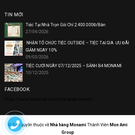
TIN MỚI
Tiệc Tại Nhà Trọn Gói Chỉ 2.400.000Đ/Bàn
27/04/2026
NHẬN TỔ CHỨC TIỆC OUTSIDE – TIỆC TẠI GIA ƯU ĐÃI
GIẢM NGAY 10%
09/03/2026
TIỆC CƯỚI NGÀY 07/12/2025 – SẢNH B4 MONAMI
10/12/2025
FACEBOOK
https://www.facebook.com/nhahangmonami/
© Bản quyền thuộc về
Nhà hàng Monami
Thành Viên
Mon Ami
Group