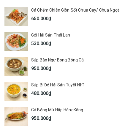
Cá Chẽm Chiên Giòn Sốt Chua Cay/ Chua Ngọt
650.000₫
Gỏi Hải Sản Thái Lan
530.000₫
Súp Bào Ngư Bong Bóng Cá
950.000₫
Súp Bí Đỏ Hải Sản Tuyết Nhĩ
480.000₫
Cá Bống Mú Hấp HôngKông
950.000₫